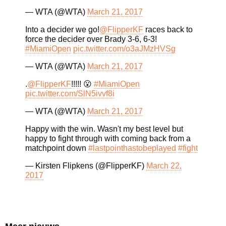
— WTA (@WTA)
March 21, 2017
Into a decider we go!
@FlipperKF
races back to
force the decider over Brady 3-6, 6-3!
#MiamiOpen
pic.twitter.com/o3aJMzHVSg
— WTA (@WTA)
March 21, 2017
.
@FlipperKF
!!!!! 😮
#MiamiOpen
pic.twitter.com/SlN5ivvf8i
— WTA (@WTA)
March 21, 2017
Happy with the win. Wasn't my best level but
happy to fight through with coming back from a
matchpoint down
#lastpointhastobeplayed
#fight
— Kirsten Flipkens (@FlipperKF)
March 22,
2017