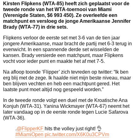
Kirsten Flipkens (WTA-85) heeft zich geplaatst voor de
tweede ronde van het WTA-toernooi van Miami
(Verenigde Staten, $6 993 450). Ze overleefde een
matchpunt en versloeg de jonge Amerikaanse Jennifer
Brady (WTA-77) in drie sets.
Flipkens verloor de eerste set met 3-6 van de tien jaar
jongere Amerikaanse, maar bracht de partij met 6-3 terug in
evenwicht. In een spannende derde set wisselden de
kansen. Brady versierde een matchpunt, maar Flipkens
vocht voor ieder punt en maakte het af met 7-5.
Na afloop toonde ‘Flipper’ zich tevreden op twitter: “Ik ben
erg blij met de zege. Ik haalde niet mijn beste niveau, maar
ben blijven vechten en heb een machtpunt gered. Het
laatste punt moet altijd nog gespeeld worden.”
In de tweede ronde volgt een duel met de Kroatische Ana
Konjuh (WTA-31). Yanina Wickmayer (WTA-67) neemt het
later vandaag op in de eerste ronde tegen Lucie Safarova
(WTA-36).
.
@FlipperKF
hits the volley just right! 👌
#MiamiOpen
pic.twitter.com/X6K0u3CPVm