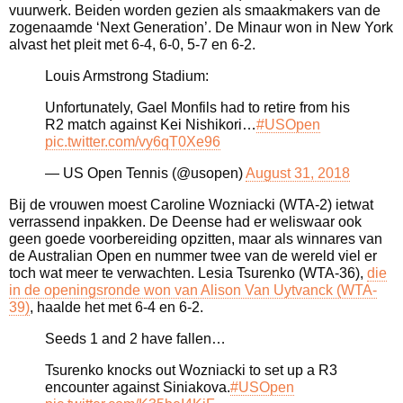
vuurwerk. Beiden worden gezien als smaakmakers van de
zogenaamde ‘Next Generation’. De Minaur won in New York
alvast het pleit met 6-4, 6-0, 5-7 en 6-2.
Louis Armstrong Stadium:
Unfortunately, Gael Monfils had to retire from his
R2 match against Kei Nishikori…
#USOpen
pic.twitter.com/vy6qT0Xe96
— US Open Tennis (@usopen)
August 31, 2018
Bij de vrouwen moest Caroline Wozniacki (WTA-2) ietwat
verrassend inpakken. De Deense had er weliswaar ook
geen goede voorbereiding opzitten, maar als winnares van
de Australian Open en nummer twee van de wereld viel er
toch wat meer te verwachten. Lesia Tsurenko (WTA-36),
die
in de openingsronde won van Alison Van Uytvanck (WTA-
39)
, haalde het met 6-4 en 6-2.
Seeds 1 and 2 have fallen…
Tsurenko knocks out Wozniacki to set up a R3
encounter against Siniakova.
#USOpen