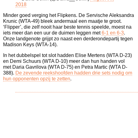
2018
Minder goed verging het Flipkens. De Servische Aleksandra
Krunic (WTA-49) bleek andermaal een maatje te groot.
‘Flipper’, die zelf nooit haar beste tennis speelde, moest na
iets meer dan een uur de duimen leggen met
6-1 en 6-3
.
Onze landgenote grijpt zo naast een derderondepartij tegen
Madison Keys (WTA-14).
In het dubbelspel tot slot hadden Elise Mertens (WTA D-23)
en Demi Schuurs (WTA D-10) meer dan hun handen vol
met Daria Gavrilova (WTA D-75) en Petra Martic (WTA D-
388).
De zevende reekshoofden hadden drie sets nodig om
hun opponenten opzij te zetten
.