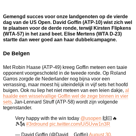
Gemengd succes voor onze landgenoten op de vierde
dag van de US Open. David Goffin (ATP-10) wist zich wel
te plaatsen voor de derde ronde, terwijl Kirsten Flipkens
(WTA-57) in het zand beet. Elise Mertens (WTA D-23)
startte dan weer goed aan haar dubbelcampagne.
De Belgen
Met Robin Haase (ATP-49) kreeg Goffin meteen een taaie
opponent voorgeschoteld in de tweede ronde. Op Roland
Garros zorgde de Nederlander nog bijna voor een
verrassing, maar moest hij uiteindelijk in vijf sets het hoofd
buigen. Ook nu liep het niet meteen van een leien dakje,
al
haalde een wisselvallige Goffin wel de zege binnen in vier
sets
. Jan-Lennard Struff (ATP-58) wordt zijn volgende
tegenstander.
Very happy with the win today
@usopen
🙌🏻🔥
🎾🗽
#3rdround
pic.twitter.com/Ui5Uvw1n3R
— David Goffin (@David__Goffin)
August 30,