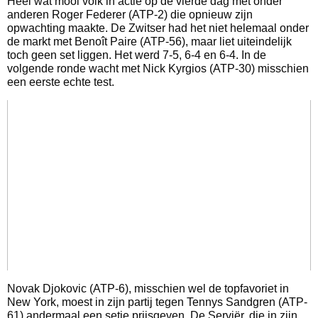
Heel wat mooi volk in actie op de vierde dag met onder
anderen Roger Federer (ATP-2) die opnieuw zijn
opwachting maakte. De Zwitser had het niet helemaal onder
de markt met Benoît Paire (ATP-56), maar liet uiteindelijk
toch geen set liggen. Het werd 7-5, 6-4 en 6-4. In de
volgende ronde wacht met Nick Kyrgios (ATP-30) misschien
een eerste echte test.
Novak Djokovic (ATP-6), misschien wel de topfavoriet in
New York, moest in zijn partij tegen Tennys Sandgren (ATP-
61) andermaal een setje prijsgeven. De Serviër, die in zijn