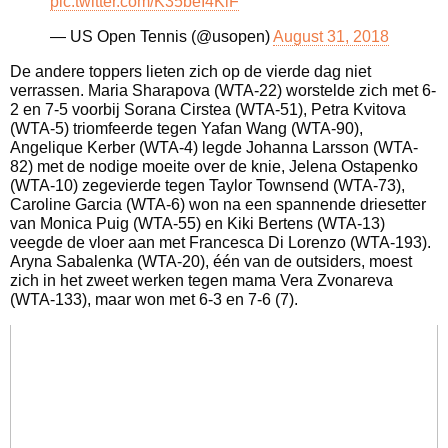
pic.twitter.com/K35beI4KiF
— US Open Tennis (@usopen)
August 31, 2018
De andere toppers lieten zich op de vierde dag niet
verrassen. Maria Sharapova (WTA-22) worstelde zich met 6-
2 en 7-5 voorbij Sorana Cirstea (WTA-51), Petra Kvitova
(WTA-5) triomfeerde tegen Yafan Wang (WTA-90),
Angelique Kerber (WTA-4) legde Johanna Larsson (WTA-
82) met de nodige moeite over de knie, Jelena Ostapenko
(WTA-10) zegevierde tegen Taylor Townsend (WTA-73),
Caroline Garcia (WTA-6) won na een spannende driesetter
van Monica Puig (WTA-55) en Kiki Bertens (WTA-13)
veegde de vloer aan met Francesca Di Lorenzo (WTA-193).
Aryna Sabalenka (WTA-20), één van de outsiders, moest
zich in het zweet werken tegen mama Vera Zvonareva
(WTA-133), maar won met 6-3 en 7-6 (7).