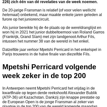
226) zich één van dé revelaties van de week noemen.
De 20-jarige Fransman is relatief (of voor velen wellicht
helemaal
) onbekend, maar maakte enkele jaren geleden al
furore op het juniorencircuit.
Als junior bereikte hij de 4e plaats op de wereldranglijst en
won hij in 2021 het junior dubbeltoernooi van Roland Garros
(Frankrijk, Grand Slam) met zijn landgenoot Arthur Fils,
intussen het nummer 38 van de wereld in het enkel.
Datzelfde jaar verloor Mpetshi Perricard in het enkelspel in
Parijs trouwens in de halve finale van diezelfde Fils.
Mpetshi Perricard volgende
week zeker in de top 200
In Antwerpen neemt Mpetshi Perricard het vrijdag in de
kwartfinale op tegen derde reekshoofd Alexander Bublik
(ATP-36) uit Kazachstan. Dankzij zijn knappe prestatie op
de European Open is de jonge Fransman al zeker van
plaatsje in de top 200 van de wereld komende maandag.